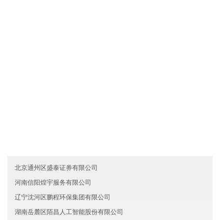
文化是一种力量，澳门德风金融有限公司制度完善，但我们却丝毫
不弱视文化对于一个人组织行为的作用。我们把组织文化看作是非
常重要的道德力量，有时甚至是根本性的和决定性的。所以，我们
总是"兵马未动，文化先行"。我们依靠既有的组织文化去选择人，也
依靠它去影响人，改变人，约束人。文化就是我们的灵魂。
友情链接
澳门度辉机械有限公司
澳门磊理证券有限公司
吉林安邦保险有限公司
北京通州区盛泰证券有限公司
河南信阳煌宇服务有限公司
辽宁沈河区鹏程环保集团有限公司
湖南岳麓区陌昌人工智能股份有限公司